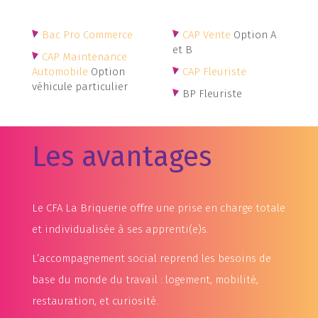
Bac Pro Commerce
CAP Vente
Option A
et B
CAP Maintenance
Automobile
Option
CAP Fleuriste
véhicule particulier
BP Fleuriste
Les avantages
Le CFA La Briquerie offre une prise en charge totale
et individualisée à ses apprenti(e)s.
L’accompagnement social reprend les besoins de
base du monde du travail : logement, mobilité,
restauration, et curiosité.