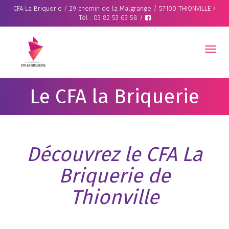
CFA La Briquerie / 29 chemin de la Malgrange / 57100 THIONVILLE /
Tél : 03 82 53 63 58 /
Togg
navig
Le CFA la Briquerie
Découvrez le CFA La
Briquerie de
Thionville