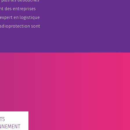
 plus les débouchés
t des entreprises
expert en logistique
radioprotection sont
TS
NNEMENT