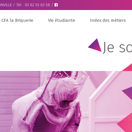
NVILLE / Tél : 03 82 53 63 58 /
 CFA la Briquerie
Vie étudiante
Index des métiers
Je s