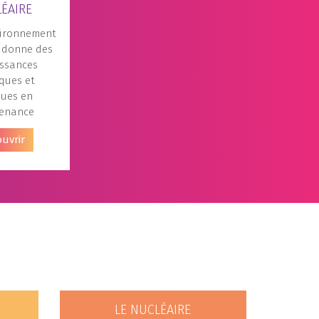
ÉAIRE
vironnement
 donne des
ssances
ques et
ques en
enance
uvrir
LE NUCLÉAIRE