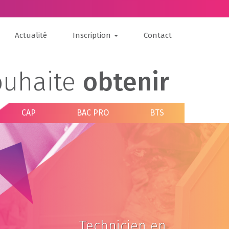
Actualité
Inscription
Contact
ouhaite
obtenir
CAP
BAC PRO
BTS
Technicien en