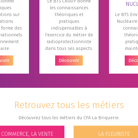
sionnel
Le BTS CRIATP donne
NUCL
iques
les connaissances
ntions sur
théoriques et
Le BTS En
lations
pratiques
Nucléaire
 forme des
indispensables à
connai
rationnels
l'exercice du métier de
théori
onnement
radioprotectionniste
prati
aire.
dans tous ses aspects.
maint
uvrir
Découvrir
Déco
Retrouvez tous les métiers
Découvrez tous les métiers du CFA La Briquerie.
E COMMERCE, LA VENTE
LA FLEURISTE