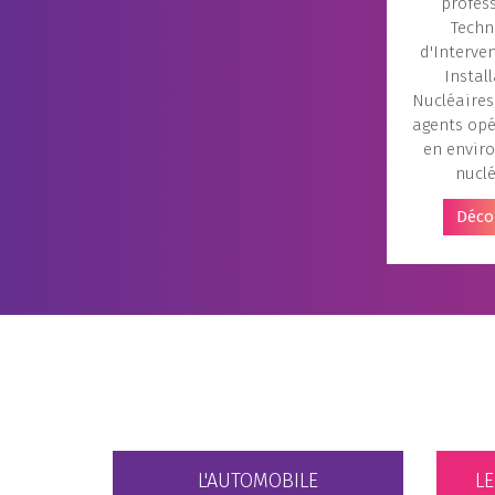
profes
Techn
d'Interve
Instal
Nucléaires
agents opé
en envir
nuclé
Déco
L'AUTOMOBILE
L