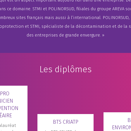
 qui est un aspect important aujourd’hui dans une entreprise. De
ns ce domaine. STMI et POLINORSUD, filiales du groupe AREVA son
mbreux sites français mais aussi à l’international. POLINORSUD, 
ioprotection et STMI, spécialiste de la décontamination et de la 
des entreprises de grande envergure. »
Les diplômes
 PRO
ICIEN
VENTION
ÉAIRE
B
BTS CRIATP
alauréat
ENVIRO