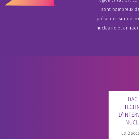
réglementation, ce
sont nombreux da
présentes sur de no
nucléaire et en rad
BAC
TECHN
D’INTER
NUCL
Le Bacc