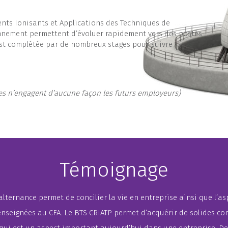
ts Ionisants et Applications des Techniques de
onnement permettent d’évoluer rapidement vers des postes
st complétée par de nombreux stages pour suivre
lles n’engagent d’aucune façon les futurs employeurs)
Témoignage
lternance permet de concilier la vie en entreprise ainsi que l’a
nseignées au CFA. Le BTS CRIATP permet d’acquérir de solides c